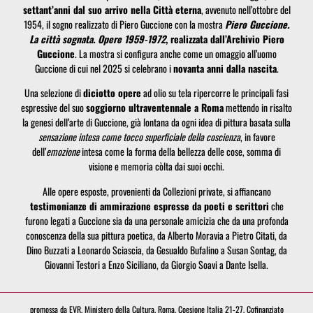
settant’anni dal suo arrivo nella Città eterna
, avvenuto nell’ottobre del
1954, il sogno realizzato di Piero Guccione con la mostra
Piero Guccione.
La città sognata. Opere 1959-1972
, realizzata dall’Archivio Piero
Guccione
. La mostra si configura anche come un omaggio all’uomo
Guccione di cui nel 2025 si celebrano i
novanta anni dalla nascita
.
Una selezione di
diciotto opere
ad olio su tela ripercorre le principali fasi
espressive del suo
soggiorno ultraventennale a Roma
mettendo in risalto
la genesi dell’arte di Guccione, già lontana da ogni idea di pittura basata sulla
sensazione intesa come tocco superficiale della coscienza
, in favore
dell’
emozione
intesa come la forma della bellezza delle cose, somma di
visione e memoria còlta dai suoi occhi.
Alle opere esposte, provenienti da Collezioni private, si affiancano
testimonianze di ammirazione espresse da poeti e scrittori
che
furono legati a Guccione sia da una personale amicizia che da una profonda
conoscenza della sua pittura poetica, da Alberto Moravia a Pietro Citati, da
Dino Buzzati a Leonardo Sciascia, da Gesualdo Bufalino a Susan Sontag, da
Giovanni Testori a Enzo Siciliano, da Giorgio Soavi a Dante Isella.
promossa da EVR, Ministero della Cultura, Roma, Coesione Italia 21-27, Cofinanziato