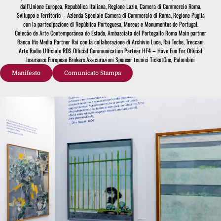
dall’Unione Europea, Repubblica Italiana, Regione Lazio, Camera di Commercio Roma,
Sviluppo e Territorio – Azienda Speciale Camera di Commercio di Roma, Regione Puglia
con la partecipazione di Repùblica Portoguesa, Museus e Monumentos de Portugal,
Colecão de Arte Contemporãnea do Estado, Ambasciata del Portogallo Roma Main partner
Banca Ifis Media Partner Rai con la collaborazione di Archivio Luce, Rai Teche, Treccani
Arte Radio Ufficiale RDS Official Communication Partner HF4 – Have Fun For Official
Insurance European Brokers Assicurazioni Sponsor tecnici TicketOne, Palombini
Manifesto
Comunicato Stampa