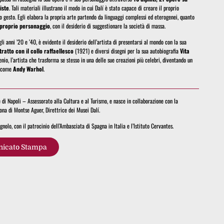
iste
. Tali materiali illustrano il modo in cui Dalí è stato capace di creare il proprio
o gesto. Egli elabora la propria arte partendo da linguaggi complessi ed eterogenei, quanto
proprio personaggio
, con il desiderio di suggestionare la società di massa.
gli anni ’20 e ’40, è evidente il desiderio dell’artista di presentarsi al mondo con la sua
tratto con il collo raffaellesco
(1921) e diversi disegni per la sua autobiografia
Vita
enio, l’artista che trasforma se stesso in una delle sue creazioni più celebri, diventando un
e come
Andy Warhol
.
i Napoli – Assessorato alla Cultura e al Turismo, e nasce in collaborazione con la
ona di Montse Aguer, Direttrice dei Musei Dalí.
nolo, con il patrocinio dell’Ambasciata di Spagna in Italia e l’Istituto Cervantes.
icato Stampa