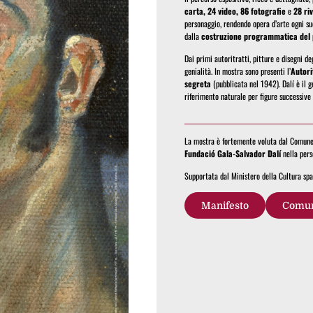
carta, 24 video, 86 fotografie
e
28 riv
personaggio, rendendo opera d’arte ogni su
dalla
costruzione programmatica del 
Dai primi autoritratti, pitture e disegni de
genialità. In mostra sono presenti l’
Autori
segreta
(pubblicata nel 1942). Dalí è il g
riferimento naturale per figure successiv
La mostra è fortemente voluta dal Comune d
Fundació Gala-Salvador Dalí
nella pers
Supportata dal Ministero della Cultura spag
Manifesto
Comun