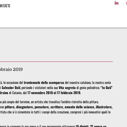
NTATTI
bbraio 2019
tà. In occasione del
trentennale della scomparsa
del maestro catalano, la mostra svela
di
Salvador Dalí
, portando i visitatori nella sua
Vita segreta
di genio poliedrico.
“Io Dalí”
Ursino
di Catania, dal
17 novembre 2018 al 17 febbraio 2019
.
 più ampio del termine, un artista che travalica l’ambito ristretto della pittura.
come
pittore, disegnatore, pensatore, scrittore, amante delle scienze, illustratore,
rtista che si è cimentato in tutti i campi della creazione, compresi i più innovativi quali le
, passa in rassegna la sua opera e il suo personaggio attraverso
16 dipinti, 21 opere su