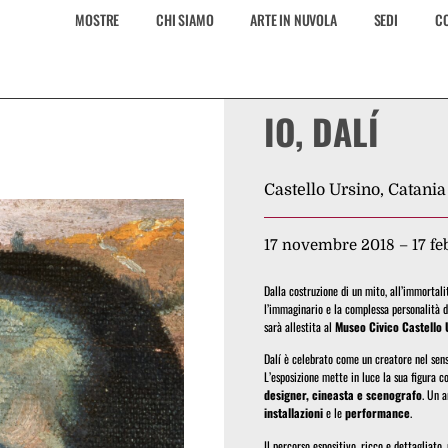
MOSTRE
CHI SIAMO
ARTE IN NUVOLA
SEDI
CO
IO, DALÍ
Castello Ursino, Catania
17 novembre 2018 – 17 fe
Dalla costruzione di un mito, all’immortali
l’immaginario e la complessa personalità 
sarà allestita al
Museo Civico Castello 
Dalí è celebrato come un creatore nel senso
L’esposizione mette in luce la sua figura 
designer, cineasta e scenografo
. Un a
installazioni
e le
performance
.
Il percorso espositivo, ricco e dettagliato