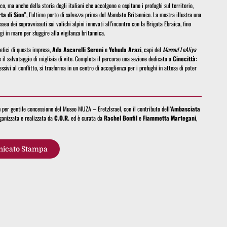
co, ma anche della storia degli italiani che accolgono e ospitano i profughi sul territorio,
ta di Sion”
, l’ultimo porto di salvezza prima del Mandato Britannico. La mostra illustra una
sea dei sopravvissuti sui valichi alpini innevati all’incontro con la Brigata Ebraica, fino
gi in mare per sfuggire alla vigilanza britannica.
tefici di questa impresa,
Ada Ascarelli Sereni
e
Yehuda Arazi
, capi del
Mossad LeAliya
le il salvataggio di migliaia di vite. Completa il percorso una sezione dedicata a
Cinecittà
:
essivi al conflitto, si trasforma in un centro di accoglienza per i profughi in attesa di poter
per gentile concessione del Museo MUZA – EretzIsrael, con il contributo dell’
Ambasciata
ganizzata e realizzata da
C.O.R.
ed è curata da
Rachel Bonfil
e
Fiammetta Martegani
,
icato Stampa