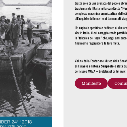
tratta solo di una cronaca del popolo ebrai
trasformando l’Italia nella cosiddetta
“Por
complessa macchina organizzativa: dall’odis
all’acquisto delle navi e ai tormentati viag
Un capitolo specifico è dedicato ai due ar
Bet
in Italia, il cui coraggio rende possibi
la “fabbrica dei sogni” che, negli anni succ
finalmente raggiungere la loro meta.
Voluta dalla Fondazione Museo della Shoah 
di Israele
e
Intesa Sanpaolo
è stata or
del Museo MUZA – EretzIsrael di Tel Aviv.
Manifesto
Comun