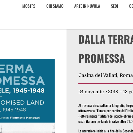
MOSTRE
CHI SIAMO
ARTE IN NUVOLA
SEDI
CO
DALLA TERR
PROMESSA
Casina dei Vallati, Roma
24 novembre 2018 – 13 g
Attraverso circa settanta fotografie, l’esp
attraversano l’Europa per partire dall’Itali
(letteralmente “salita”) del popolo ebraic
coste italiane portando in salvo oltre 21.
La narrazione inizia alla fine della Second