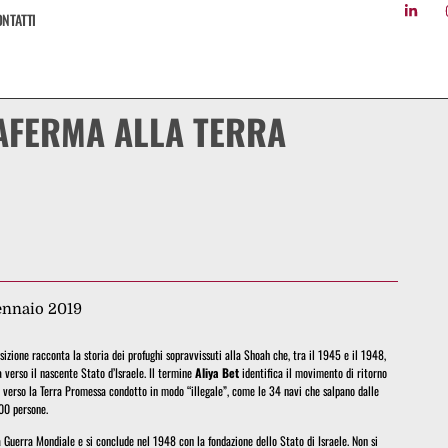
NTATTI
AFERMA ALLA TERRA
ennaio 2019
osizione racconta la storia dei profughi sopravvissuti alla Shoah che, tra il 1945 e il 1948,
a verso il nascente Stato d’Israele. Il termine
Aliya Bet
identifica il movimento di ritorno
o verso la Terra Promessa condotto in modo “illegale”, come le 34 navi che salpano dalle
000 persone.
a Guerra Mondiale e si conclude nel 1948 con la fondazione dello Stato di Israele. Non si