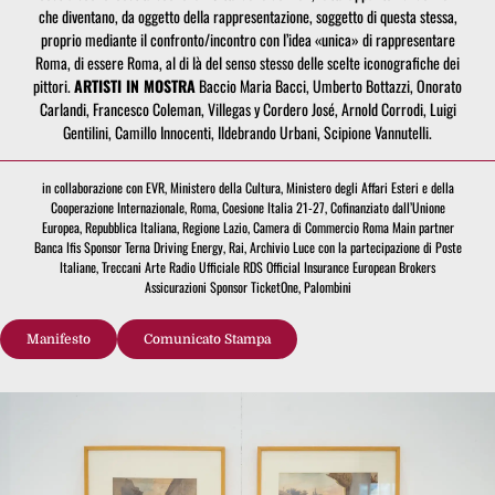
che diventano, da oggetto della rappresentazione, soggetto di questa stessa,
proprio mediante il confronto/incontro con l’idea «unica» di rappresentare
Roma, di essere Roma, al di là del senso stesso delle scelte iconografiche dei
pittori.
ARTISTI IN MOSTRA
Baccio Maria Bacci, Umberto Bottazzi, Onorato
Carlandi, Francesco Coleman, Villegas y Cordero José, Arnold Corrodi, Luigi
Gentilini, Camillo Innocenti, Ildebrando Urbani, Scipione Vannutelli.
in collaborazione con EVR, Ministero della Cultura, Ministero degli Affari Esteri e della
Cooperazione Internazionale, Roma, Coesione Italia 21-27, Cofinanziato dall’Unione
Europea, Repubblica Italiana, Regione Lazio, Camera di Commercio Roma Main partner
Banca Ifis Sponsor Terna Driving Energy, Rai, Archivio Luce con la partecipazione di Poste
Italiane, Treccani Arte Radio Ufficiale RDS Official Insurance European Brokers
Assicurazioni Sponsor TicketOne, Palombini
Manifesto
Comunicato Stampa