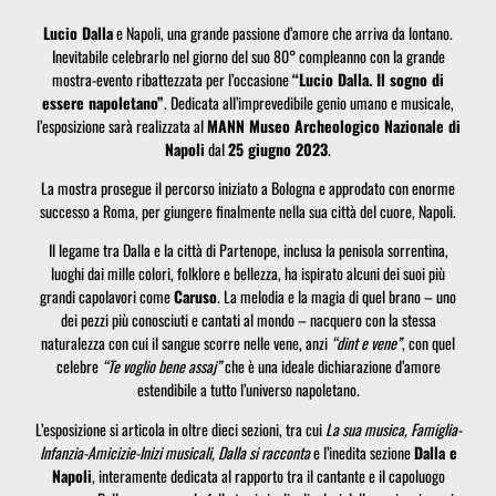
Lucio Dalla
e Napoli, una grande passione d’amore che arriva da lontano.
Inevitabile celebrarlo nel giorno del suo 80° compleanno con la grande
mostra-evento ribattezzata per l’occasione
“Lucio Dalla. Il sogno di
essere napoletano”
. Dedicata all’imprevedibile genio umano e musicale,
l’esposizione sarà realizzata al
MANN Museo Archeologico Nazionale di
Napoli
dal
25 giugno 2023
.
La mostra prosegue il percorso iniziato a Bologna e approdato con enorme
successo a Roma, per giungere finalmente nella sua città del cuore, Napoli.
Il legame tra Dalla e la città di Partenope, inclusa la penisola sorrentina,
luoghi dai mille colori, folklore e bellezza, ha ispirato alcuni dei suoi più
grandi capolavori come
Caruso
. La melodia e la magia di quel brano – uno
dei pezzi più conosciuti e cantati al mondo – nacquero con la stessa
naturalezza con cui il sangue scorre nelle vene, anzi
“dint e vene”
, con quel
celebre
“Te voglio bene assaj”
che è una ideale dichiarazione d’amore
estendibile a tutto l’universo napoletano.
L’esposizione si articola in oltre dieci sezioni, tra cui
La sua musica, Famiglia-
Infanzia-Amicizie-Inizi musicali, Dalla si racconta
e l’inedita sezione
Dalla e
Napoli
, interamente dedicata al rapporto tra il cantante e il capoluogo