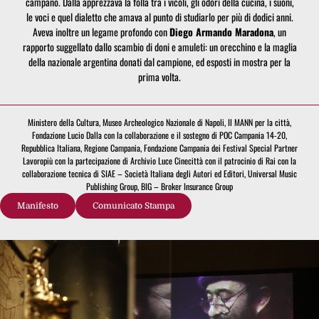
campano. Dalla apprezzava la folla tra i vicoli, gli odori della cucina, i suoni,
le voci e quel dialetto che amava al punto di studiarlo per più di dodici anni.
Aveva inoltre un legame profondo con
Diego Armando Maradona
, un
rapporto suggellato dallo scambio di doni e amuleti: un orecchino e la maglia
della nazionale argentina donati dal campione, ed esposti in mostra per la
prima volta.
Ministero della Cultura, Museo Archeologico Nazionale di Napoli, Il MANN per la città,
Fondazione Lucio Dalla con la collaborazione e il sostegno di POC Campania 14-20,
Repubblica Italiana, Regione Campania, Fondazione Campania dei Festival Special Partner
Lavoropiù con la partecipazione di Archivio Luce Cinecittà con il patrocinio di Rai con la
collaborazione tecnica di SIAE – Società Italiana degli Autori ed Editori, Universal Music
Publishing Group, BIG – Broker Insurance Group
Manifesto
Comunicato Stampa